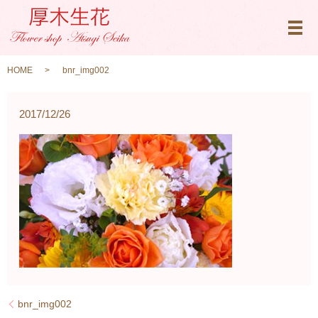
メ
HOME
bnr_img002
2017/12/26
bnr_img002