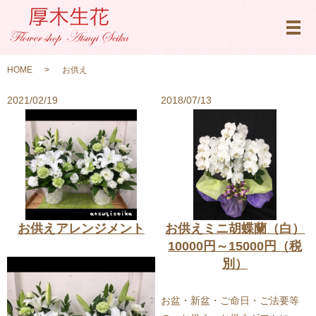
メ
HOME
お供え
2021/02/19
2018/07/13
お供えアレンジメント
お供えミニ胡蝶蘭（白）
10000円～15000円（税
別）
お盆・新盆・ご命日・ご法要等