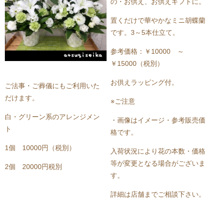
の・お供え、お供えギフトに。
置くだけで華やかなミニ胡蝶蘭
です。
3
～5本仕立て。
参考価格：￥10000 ～
￥15000（税別）
お供えラッピング付。
ご法事・ご葬儀にもご利用いた
だけます。
※ご注意
白・グリーン系のアレンジメン
・画像はイメージ・参考販売価
ト
格です。
1個 10000円（税別）
入荷状況により花の本数・価格
等が変更となる場合がございま
2個 20000円税別
す。
詳細は店舗までご相談下さい。