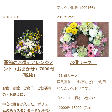
花タウン掲載（
900166
）
2018/07/13
2017/12/27
季節のお供えアレンジメ
お供リース
ント（おまかせ）7000円
（税抜）
【お供リース】
洋風墓前・ご法事などにご利用
お盆・新盆・ご命日・ご法要等
いただいております。
の・お供えに。
白ベース・明るい色合い
中心に百合が入った、ボリュー
12000円-15000（税別）
ムのあるスタンダードなお供え