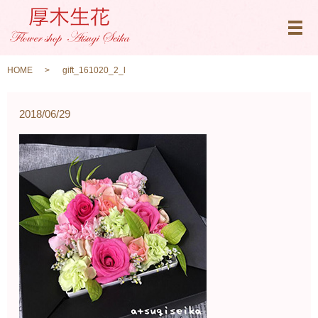
メ
HOME
gift_161020_2_l
2018/06/29