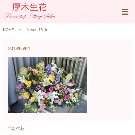
メ
HOME
flower_18_b
2018/06/04
門灯生花