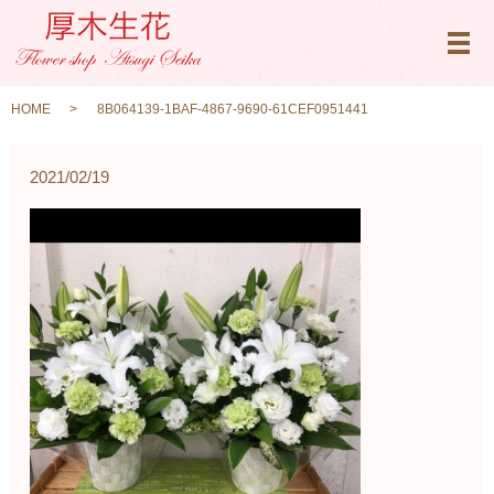
メ
HOME
8B064139-1BAF-4867-9690-61CEF0951441
2021/02/19