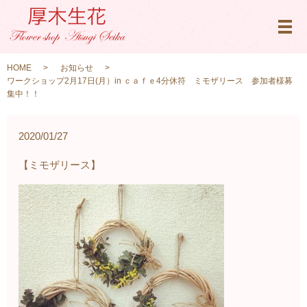
メ
HOME
お知らせ
ワークショップ2月17日(月）in ｃａｆｅ4分休符 ミモザリース 参加者様募
集中！！
2020/01/27
【ミモザリース】