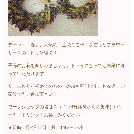
テーマ：「春」、人気の「生花ミモザ」を使ったフラワー
リースの手作り体験です。
季節のお花を楽しみましょう。ドライになっても素敵に飾
っていただけます。
リース作りが初めての方のご参加も可能です。お友達・ご
家族でもご参加下さい！
ワークショップの後はＣａｆｅ4分休符さんの美味しいケ
ーキ・ドリンクをお楽しみください！
★日時：①
2
月
17
日（月）
14
時～
16
時