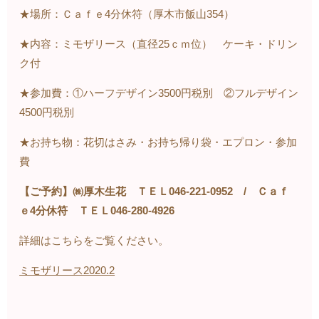
★場所：Ｃａｆｅ
4
分休符（厚木市飯山
354
）
★内容：ミモザリース（直径
25
ｃｍ位） ケーキ・ドリン
ク付
★参加費：①ハーフデザイン
3500
円税別 ②フルデザイン
4500
円税別
★お持ち物：花切はさみ・お持ち帰り袋・エプロン・参加
費
【ご予約】㈱厚木生花 ＴＥＬ
046-221-0952
/
Ｃａｆ
ｅ
4
分休符 ＴＥＬ
046-280-4926
詳細はこちらをご覧ください。
ミモザリース2020.2