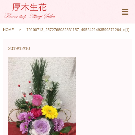
メ
HOME
79100713_2572768082831157_4952421493599371264_n[1]
2019/12/10