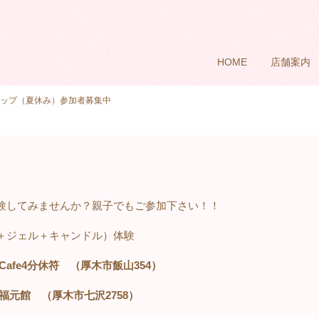
HOME
店舗案内
ップ（夏休み）参加者募集中
験してみませんか？親子でもご参加下さい！！
＋ジェル＋キャンドル）体験
Cafe4
分休符 （厚木市飯山
354
）
福元館 （厚木市七沢
2758
）