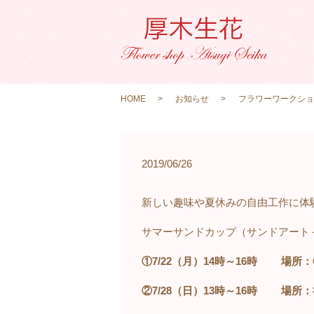
HOME
お知らせ
フラワーワークショ
2019/06/26
新しい趣味や夏休みの自由工作に体
サマーサンドカップ（サンドアート
①7/22
（月）
14
時～
16
時
場所：
②7/28
（日）
13
時～
16
時
場所：