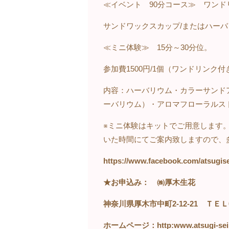
≪イベント
90
分コース≫ ワンド
サンドワックスカップ/またはハーバ
≪ミニ体験≫ 15分～30分位。
参加費
1500
円/1個（ワンドリンク付
内容：ハーバリウム・カラーサンド
ーバリウム）・アロマフローラルス
※ミニ体験はキットでご用意します
いた時間にてご案内致しますので、
https://www.facebook.com/atsugise
★お申込み： ㈱厚木生花
神奈川県厚木市中町
2-12-21
ＴＥＬ
ホームページ：
http:www.atsugi-se