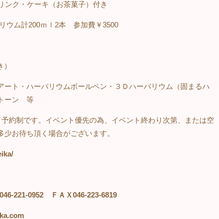
リンク・ケーキ（お茶菓子）付き
リウム計
200
ｍｌ
2
本 参加費￥
3500
き）
アート・ハーバリウムボールペン・３Ｄハーバリウム（固まるハ
トーン 等
。予約制です。イベント優先の為、イベント終わり次第、または空
多少お待ち頂く場合がございます。
ika/
046-221-0952
ＦＡＸ
046-223-6819
ika.com