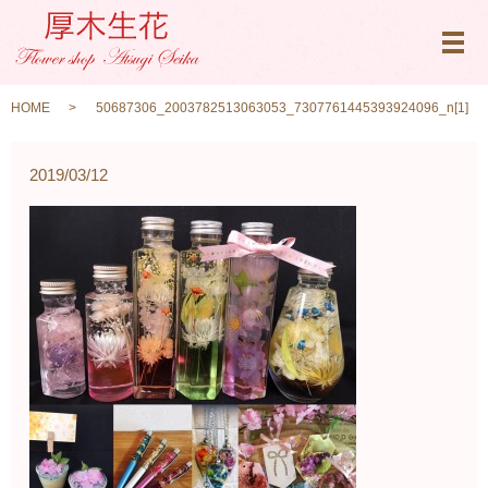
メ
HOME
50687306_2003782513063053_7307761445393924096_n[1]
2019/03/12