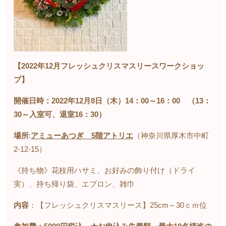
【2022年12月フレッシュクリスマスリースワークショッ
プ】
開催日時：2022年
12
月
8
日（木）
14
：
00
～
16
：
00
（
13
：
30
～入室可、退室
16
：
30
）
場所
:
アミューあつぎ
5
階アトリエ
（神奈川県厚木市中町
2-12-15
）
《持ち物》花枝用ハサミ、お好みの飾り付け（ドライ
実）、持ち帰り袋、エプロン、雑巾
内容
：【フレッシュクリスマスリース】
25cm
～
30
ｃｍ位