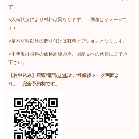
す。
※入荷状況により材料は異なります。（画像はイメージで
す）
※基本材料以外の飾り付けは有料オプションとなります。
※本年度は材料の価格高騰の為、国産品への代替にご了承
下さい。
【お申込み】店頭
/
電話
/
LINE
＠ご登録後トーク画面よ
り。 完全予約制です。