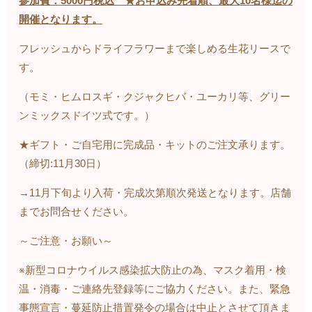
参加費：
5000
円税込 ★お申込み先着順、最大
10
名様迄の
開催となります。
フレッシュからドライフラワーまで楽しめる生花リースで
す。
（モミ・ヒムロスギ・クジャクヒバ・ユーカリ等、グリー
ンミックスドイツ式です。）
★ギフト・ご自宅用に完成品・キットのご注文承ります。
（締切
:11
月
30
日）
→
11
月下旬より入荷・完成次第順次発送となります。店舗
までお問合せください。
～ご注意・お願い～
※新型コロナウイルス感染拡大防止の為、マスク着用・検
温・消毒・ご連絡先登録等にご協力ください。また、緊急
事態宣言・蔓延防止措置発令の場合は中止とさせて頂きま