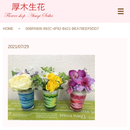
メ
HOME
00BFA906-992C-4F92-B421-BEA78EEF0DD7
2021/07/29