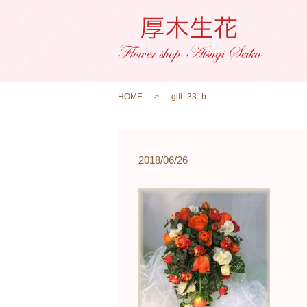
HOME
gift_33_b
2018/06/26