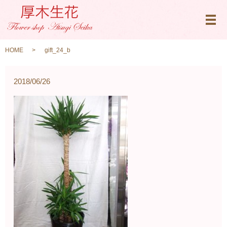
メ
HOME
gift_24_b
2018/06/26