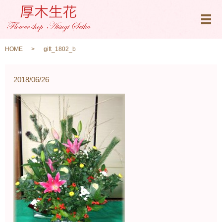
メ
HOME
gift_1802_b
2018/06/26