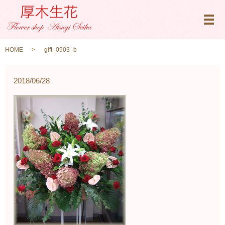
メ
HOME
gift_0903_b
2018/06/28